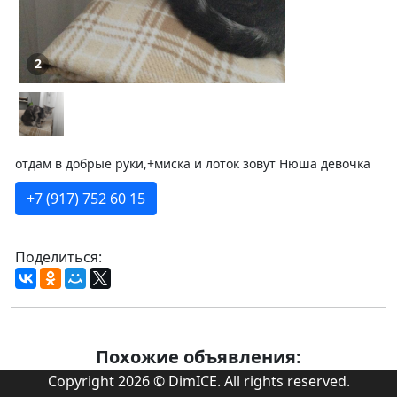
2
отдам в добрые руки,+миска и лоток зовут Нюша девочка
+7 (917) 752 60 15
Поделиться:
Похожие объявления:
Copyright 2026 © DimICE. All rights reserved.