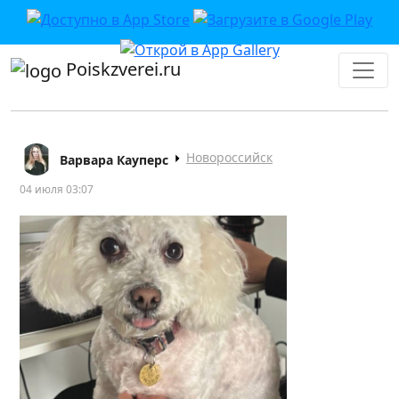
Poiskzverei.ru
Новороссийск
Варвара Кауперс
04 июля 03:07