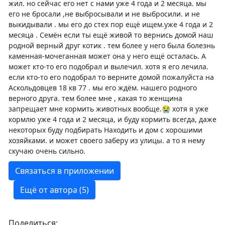
жил. но сейчас его нет с нами уже 4 года и 2 месяца. мы
его не бросали ,не выбросывали и не выбросили. и не
выкидывали . мы его до стех пор ещё ищем.уже 4 года и 2
месяца . Семён если ты ещё живой то вернись домой наш
родной верный друг котик . тем более у него была болезнь
каменная-мочеганная может она у него ещё осталась. А
может кто-то его подобрал и вылечил. хотя я его лечила.
если кто-то его подобрал то верните домой пожалуйста на
Аскольдовцев 18 кв 77 . мы его ждём. нашего родного
верного друга. тем более мне , какая то женщина
запрещает мне кормить животных вообще.😭 хотя я уже
кормлю уже 4 года и 2 месяца, и буду кормить всегда, даже
некоторых буду подбирать Находить и дом с хорошими
хозяйками. и может своего заберу из улицы. а то я нему
скучаю очень сильно.
Связаться в приложении
Ещё от автора (5)
Поделиться: