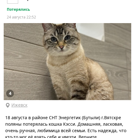
Потерялись
24 августа 22:52
4
Ижевск
18 августа в районе СНТ Энергетик (Бутыли) г.Вятскре
поляны потерялась кошка Кэсси. Домашняя, ласковая,
очень ручная, любимица всей семьи. Есть надежда, что
кто-то мог её взять себе и увезти. Верните...