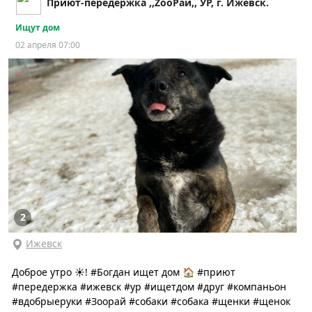
Приют-передержка ,,ZооРай,, УР, г. Ижевск.
Ищут дом
02 апреля 07:00
2
Ижевск
Доброе утро ☀️! #Богдан ищет дом 🏠 #приют
#передержка #ижевск #ур #ищетдом #друг #компаньон
#вдобрыеруки #Зоорай #собаки #собака #щенки #щенок