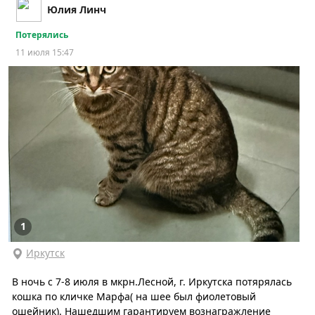
Юлия Линч
Потерялись
11 июля 15:47
1
Иркутск
В ночь с 7-8 июля в мкрн.Лесной, г. Иркутска потярялась
кошка по кличке Марфа( на шее был фиолетовый
ошейник). Нашедшим гарантируем вознагражление