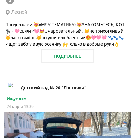
5
Лесной
Продолжаем 😻«МЯУ-ТЕМАТИКУ»😻ЗНАКОМЬТЕСЬ, КОТ
🐈‍⬛ - 🩷ЗЕФИР🩷😻Очаровательный, 😽неприхотливый,
😸ласковый и 😼по уши влюбленный😍🩷🩷🩷 🐾🐾🐾
Ищет заботливую хозяйку 🙌Только в добрые руки👌
ПОДРОБНЕЕ
Детский сад № 20 "Ласточка"
Ищут дом
24 марта 13:39