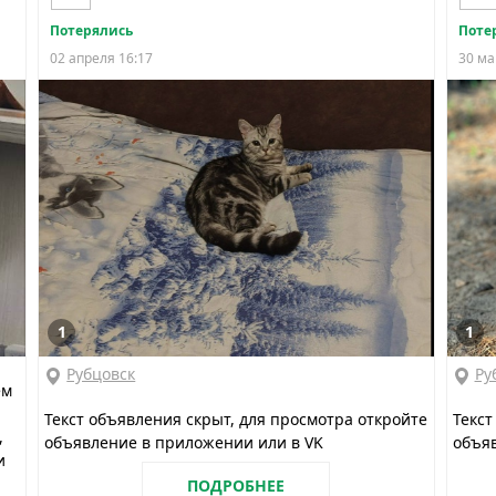
Потерялись
Поте
02 апреля 16:17
30 ма
1
1
Рубцовск
Ру
ем
Текст объявления скрыт, для просмотра откройте
Текст
,
объявление в приложении или в VK
объяв
и
ПОДРОБНЕЕ