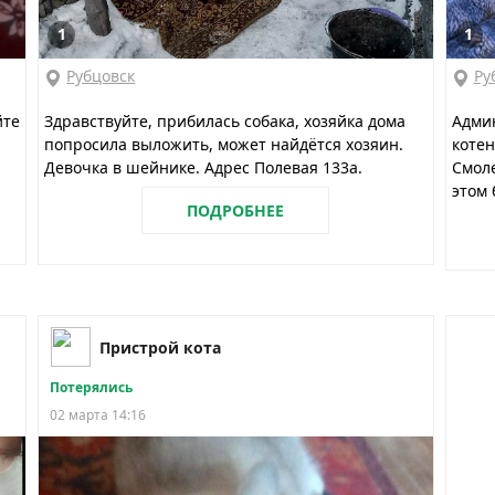
1
1
Рубцовск
Ру
йте
Здравствуйте, прибилась собака, хозяйка дома
Админ
попросила выложить, может найдётся хозяин.
коте
Девочка в шейнике. Адрес Полевая 133а.
Смоле
этом 
ПОДРОБНЕЕ
Пристрой кота
Потерялись
02 марта 14:16