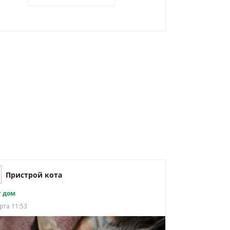
Пристрой кота
 дом
рта 11:53