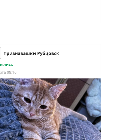
Признавашки Рубцовск
рялись
рта 08:16