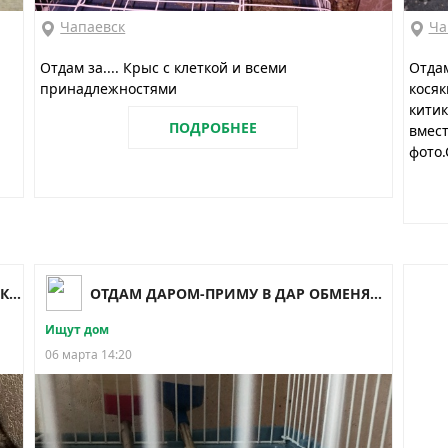
Чапаевск
Ча
Отдам за.... Крыс с клеткой и всеми
Отдам
принадлежностями
косяк
китик
ПОДРОБНЕЕ
вмест
фото.
Инфопомощь животным (Чапаевск ВКурсе)
ОТДАМ ДАРОМ-ПРИМУ В ДАР ОБМЕНЯЮСЬ Чапаевск
Ищут дом
06 марта 14:20