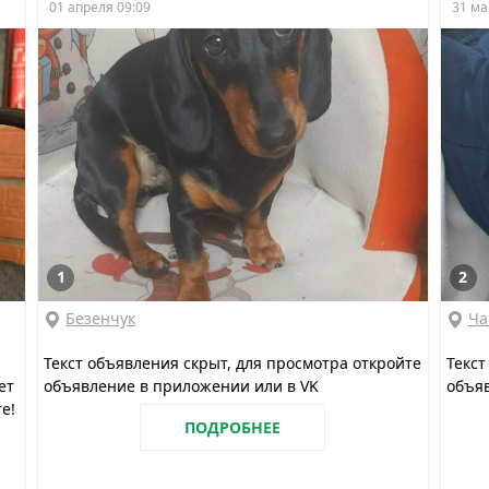
01 апреля 09:09
31 ма
1
2
Безенчук
Ча
Текст объявления скрыт, для просмотра откройте
Текст
ет
объявление в приложении или в VK
объяв
е!
ПОДРОБНЕЕ