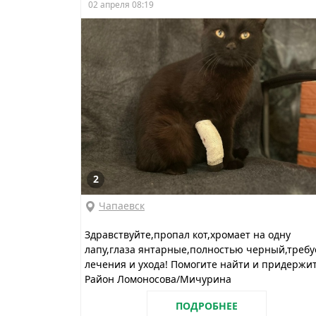
02 апреля 08:19
2
Чапаевск
Здравствуйте,пропал кот,хромает на одну
лапу,глаза янтарные,полностью черный,требу
лечения и ухода! Помогите найти и придержит
Район Ломоносова/Мичурина
ПОДРОБНЕЕ