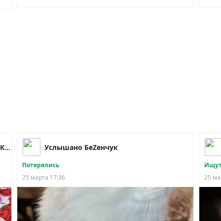
Инфопомощь животным (Чапаевск ВКурсе)
Услышано БеZенчук
Потерялись
Ищут
25 марта 17:36
25 ма