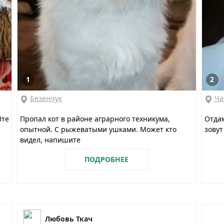
1
2
Безенчук
Ча
йте
Пропал кот в районе аграрного техникума,
Отдам
опытной. С рыжеватыми ушками. Может кто
зову
видел, напишите
ПОДРОБНЕЕ
Любовь Ткач