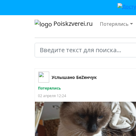
Poiskzverei.ru
Потерялись
Услышано БеZенчук
Потерялись
02 апреля 12:24