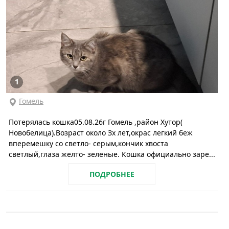
1
Гомель
Потерялась кошка05.08.26г Гомель ,район Хутор(
Новобелица).Возраст около Зх лет,окрас легкий беж
вперемешку со светло- серым,кончик хвоста
светлый,глаза желто- зеленые. Кошка официально заре...
ПОДРОБНЕЕ