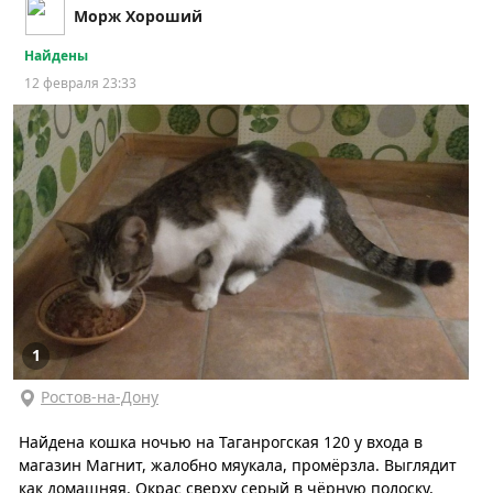
Морж Хороший
Найдены
12 февраля 23:33
1
Ростов-на-Дону
Найдена кошка ночью на Таганрогская 120 у входа в
магазин Магнит, жалобно мяукала, промёрзла. Выглядит
как домашняя. Окрас сверху серый в чёрную полоску,