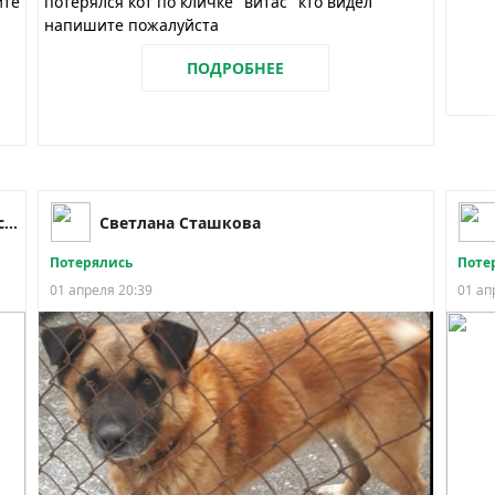
йте
потерялся кот по кличке "витас" кто видел
напишите пожалуйста
ПОДРОБНЕЕ
Ярославль | Pet911 пропала найдена собака кошка
Светлана Сташкова
Потерялись
Поте
01 апреля 20:39
01 ап