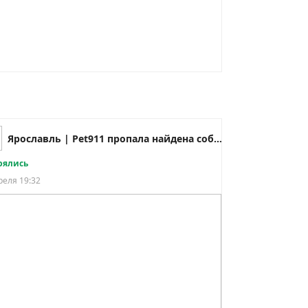
Ярославль | Pet911 пропала найдена собака кошка
рялись
реля 19:32