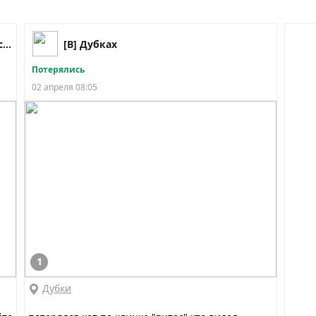
Ярославль | Pet911 пропала найдена собака кошка
[В] Дубках
Потерялись
02 апреля 08:05
1
Дубки