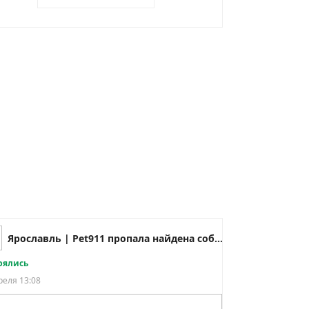
Ярославль | Pet911 пропала найдена собака кошка
рялись
реля 13:08