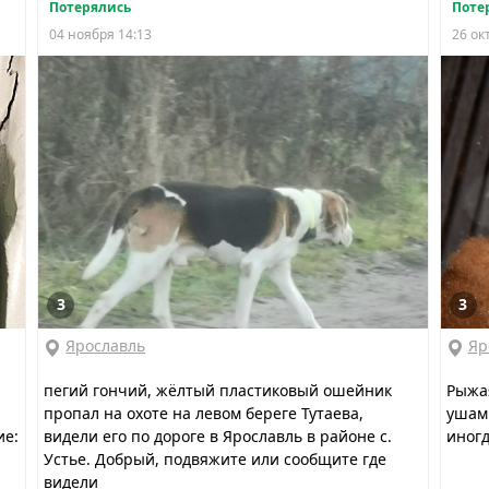
Потерялись
Поте
04 ноября 14:13
26 ок
3
3
Ярославль
Яр
пегий гончий, жёлтый пластиковый ошейник
Рыжая
пропал на охоте на левом береге Тутаева,
ушами
ие:
видели его по дороге в Ярославль в районе с.
иногд
Устье. Добрый, подвяжите или сообщите где
видели