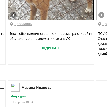
1
1
Ярославль
Яр
йте
Текст объявления скрыт, для просмотра откройте
ПОИС
объявление в приложении или в VK
Счаст
дома!
ПОДРОБНЕЕ
поиск
домой,
Ярославль | Pet911 пропала найдена собака кошка
Марина Иванова
Ищут дом
01 апреля 18:30