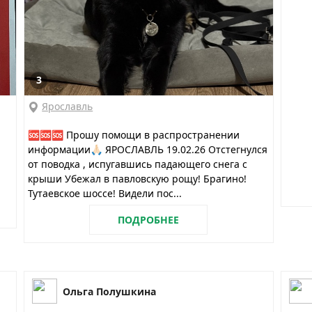
3
Ярославль
🆘🆘🆘 Прошу помощи в распространении
информации🙏🏻 ЯРОСЛАВЛЬ 19.02.26 Отстегнулся
от поводка , испугавшись падающего снега с
крыши Убежал в павловскую рощу! Брагино!
Тутаевское шоссе! Видели пос...
ПОДРОБНЕЕ
Ольга Полушкина