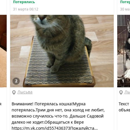
Потерялись
Поте
31 марта 06:12
30 ма
2
1
Лысьва
Лы
я
Внимание! Потерялась кошка!Мурка
Текст
потерялась.Трии дня нет, она холод не любит,
объяв
возможно случилось что-то. Дальше Садовой
далеко не ходит.Обращаться к Вере
https://m.vk.com/id557436373Пожалуйста...