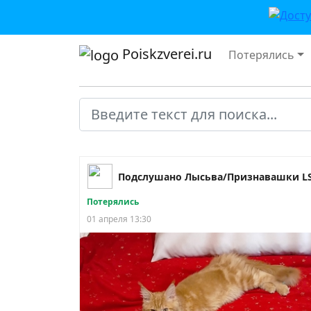
Poiskzverei.ru
Потерялись
Подслушано Лысьва/Признавашки L
Потерялись
01 апреля 13:30