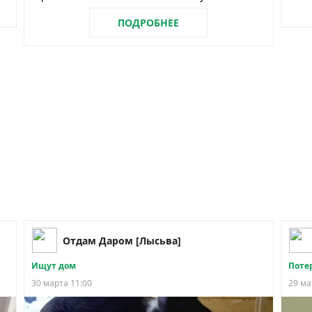
ПОДРОБНЕЕ
Отдам Даром [Лысьва]
Ищут дом
Поте
30 марта 11:00
29 ма