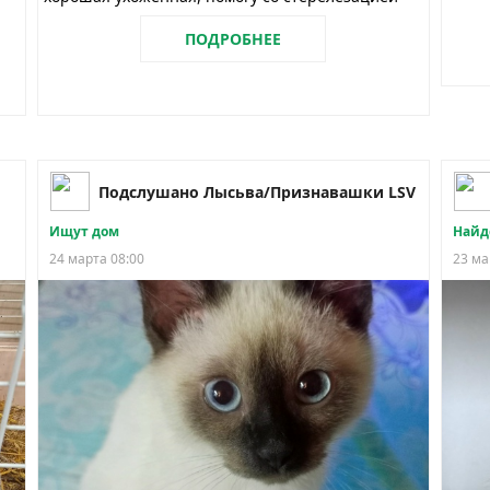
ПОДРОБНЕЕ
Подслушано Лысьва/Признавашки LSV
Ищут дом
Найд
24 марта 08:00
23 ма