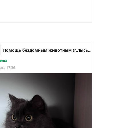
Помощь бездомным животным (г.Лысьва)
ены
рта 17:36