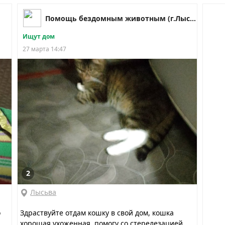
Помощь бездомным животным (г.Лысьва)
Ищут дом
27 марта 14:47
2
Лысьва
о
Здраствуйте отдам кошку в свой дом, кошка
хорошая ухоженная, помогу со стерелезацией