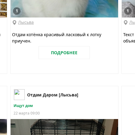
1
1
Лысьва
Лы
я
Отдам котёнка красивый ласковый к лотку
Текст
приучен.
объяв
ПОДРОБНЕЕ
Отдам Даром [Лысьва]
Ищут дом
22 марта 09:00