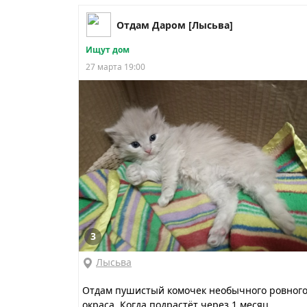
Отдам Даром [Лысьва]
Ищут дом
27 марта 19:00
3
Лысьва
Отдам пушистый комочек необычного ровног
окраса. Когда подрастёт через 1 месяц