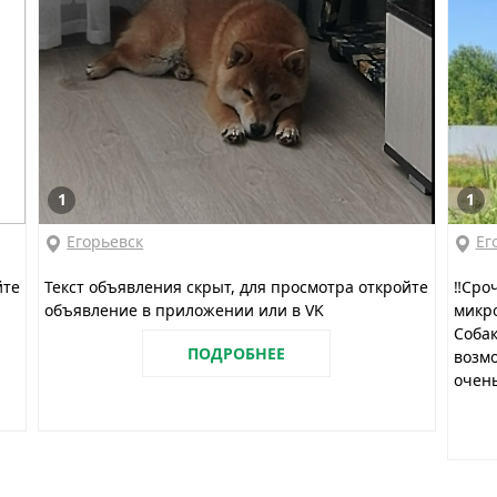
1
1
Егорьевск
Ег
йте
Текст объявления скрыт, для просмотра откройте
‼️Сро
объявление в приложении или в VK
микро
Собак
ПОДРОБНЕЕ
возмо
очень