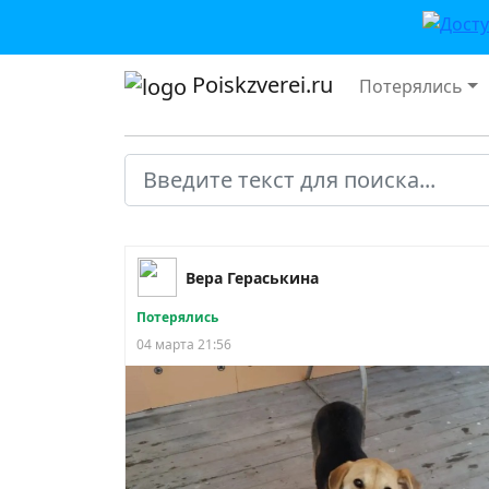
Poiskzverei.ru
Потерялись
Вера Гераськина
Потерялись
04 марта 21:56