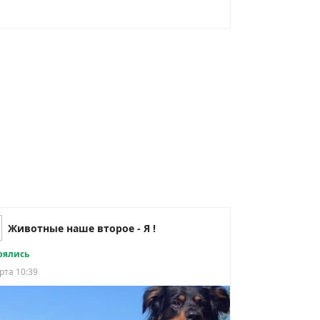
Животные наше второе - Я !
рялись
рта 10:39