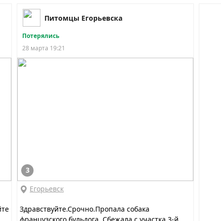
Питомцы Егорьевска
Потерялись
28 марта 19:21
3
Егорьевск
йте
Здравствуйте.Срочно.Пропала собака
французского бульдога. Сбежала с участка 3-й