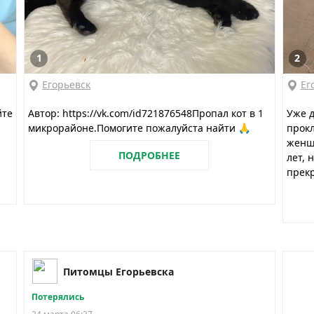
1
2
Егорьевск
Ег
йте
Автор: https://vk.com/id721876548Пропал кот в 1
Уже д
микрорайоне.Помогите пожалуйста найти 🙏
прокл
женщи
ПОДРОБНЕЕ
лет, 
прекр
Питомцы Егорьевска
Потерялись