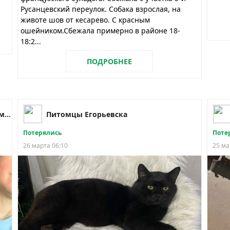
Русанцевский переулок. Собака взрослая, на
животе шов от кесарево. С красным
ошейником.Сбежала примерно в районе 18-
18:2...
ПОДРОБНЕЕ
Лучик Надежды - Помощь бездомным животным
Питомцы Егорьевска
Потерялись
Поте
26 марта 06:10
25 ма