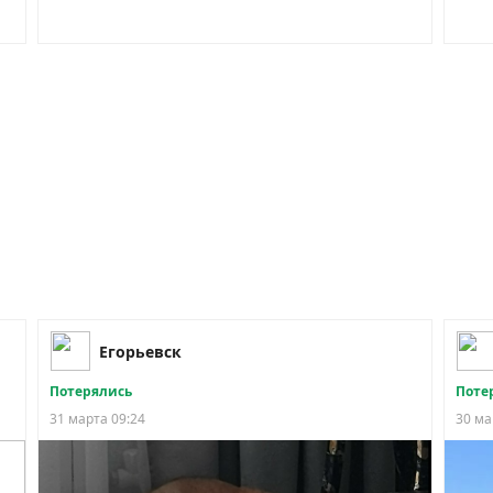
Егорьевск
Потерялись
Поте
31 марта 09:24
30 ма