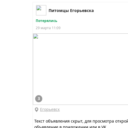
Питомцы Егорьевска
Потерялись
29 марта 11:09
3
Егорьевск
Текст объявления скрыт, для просмотра откро
объявление в приложении или в VK