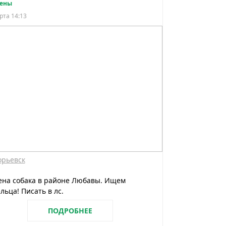
ены
рта 14:13
орьевск
ена собака в районе Любавы. Ищем
льца! Писать в лс.
ПОДРОБНЕЕ