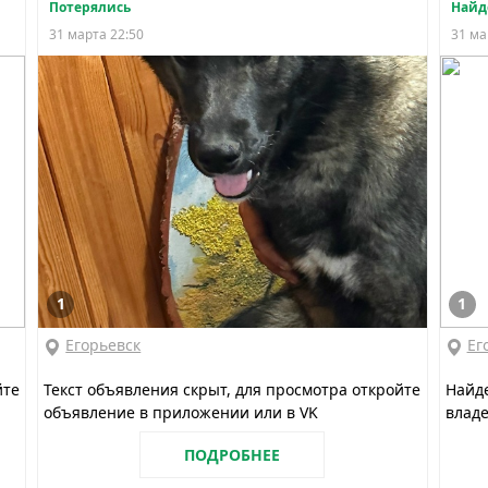
Потерялись
Найд
31 марта 22:50
31 ма
1
1
Егорьевск
Ег
йте
Текст объявления скрыт, для просмотра откройте
Найд
объявление в приложении или в VK
владе
ПОДРОБНЕЕ