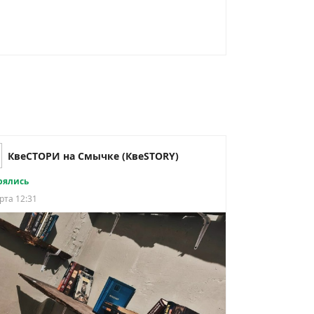
КвеСТОРИ на Смычке (КвеSTORY)
рялись
рта 12:31