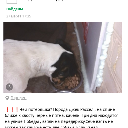
Найдены
27 марта 17:35
3
Городец
❗❗❗Чей потеряшка? Порода Джек Рассел , на спине
ближе к хвосту черные пятна, кабель. Три дня находится
на улице Победы , взяли на передержку.Себе взять не
можем так как уже есть две собаки. Если узнал...