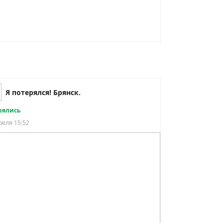
Я потерялся! Брянск.
рялись
реля 15:52