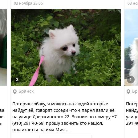
03 ноября 23:06
03 но
2
1
Брянск
Бр
Потерял собаку, я молюсь на людей которые
Потер
за
найдут её, говорят соседи что 4 парня взяли её
найду
ое
на улице Дзержинского 22. Звание по номеру +7
улице
ь
(910) 291 40-68, прошу звонить кто нашол,
291 4
откликается на имя Мия ...