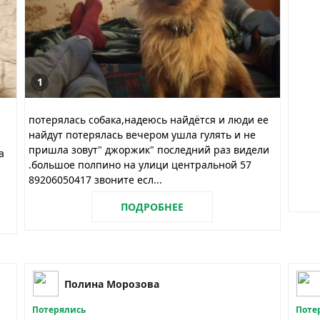
1
потерялась собака,надеюсь найдётся и люди ее
найдут потерялась вечером ушла гулять и не
пришла зовут" джоржик" последний раз видели
а
.большое полпино на улици центральной 57
89206050417 звоните есл...
ПОДРОБНЕЕ
Полина Морозова
Потерялись
Поте