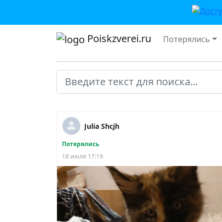
Poiskzverei.ru
Потерялись
Julia Shcjh
Потерялись
18 июля 17:19