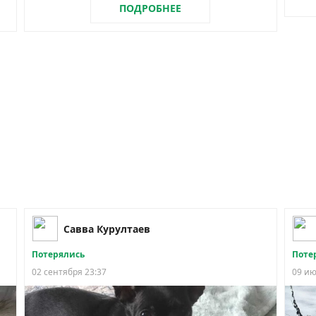
ПОДРОБНЕЕ
Савва Курултаев
Потерялись
Поте
02 сентября 23:37
09 ию