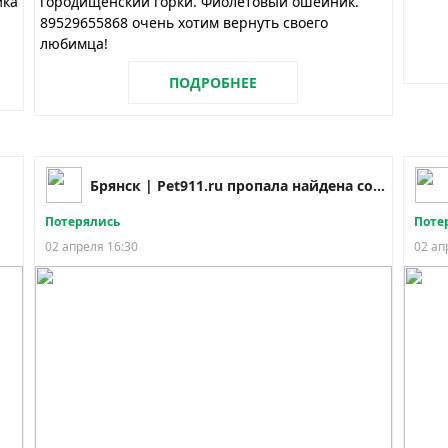
ика
городищенский горки. Фиолетовый ошейник.
89529655868 очень хотим вернуть своего
любимца!
ПОДРОБНЕЕ
Брянск | Pet911.ru пропала найдена собака кошка
Потерялись
Поте
02 апреля 16:30
02 ап