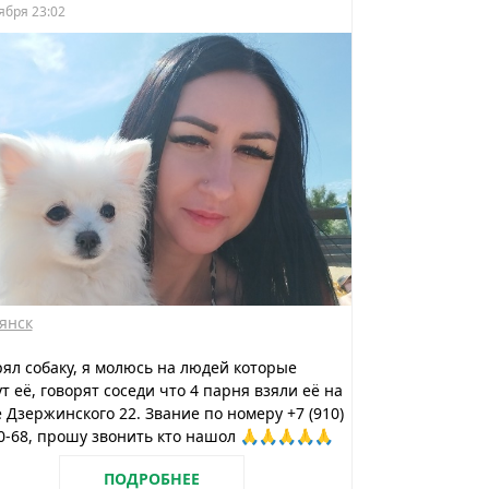
ября 23:02
янск
ял собаку, я молюсь на людей которые
т её, говорят соседи что 4 парня взяли её на
 Дзержинского 22. Звание по номеру +7 (910)
0-68, прошу звонить кто нашол 🙏🙏🙏🙏🙏
ПОДРОБНЕЕ