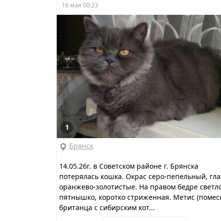
16 мая 00:23
1
Брянск
14.05.26г. в Советском районе г. Брянска
потерялась кошка. Окрас серо-пепельный, гла
оранжево-золотистые. На правом бедре светл
пятнышко, коротко стриженная. Метис (помес
британца с сибирским кот...