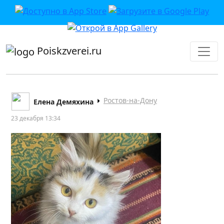
приложении или в VK">
Poiskzverei.ru
Ростов-на-Дону
Елена Демяхина
23 декабря 13:34