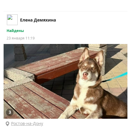
Елена Демяхина
Найдены
23 января 11:19
3
Ростов-на-Дону