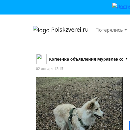
приложении или в VK">
Poiskzverei.ru
Потерялись
Копеечка объявления Муравленко
02 января 12:15