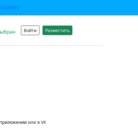
Войти
Разместить
выбран
приложении
или в VK