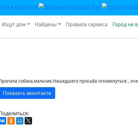
Ищут дом
Найдены
Правила сервиса
Город не 
Пропала собака,мальчик.Нашедшего просьба откликнуться , оч
Показать вконтакте
Поделиться: