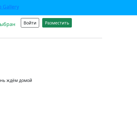
Войти
Разместить
выбран
ень ждём домой