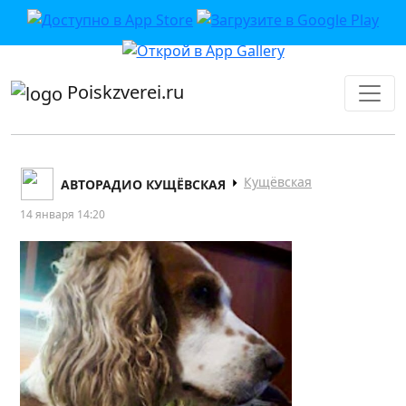
приложении или в VK">
Poiskzverei.ru
Кущёвская
АВТОРАДИО КУЩЁВСКАЯ
14 января 14:20