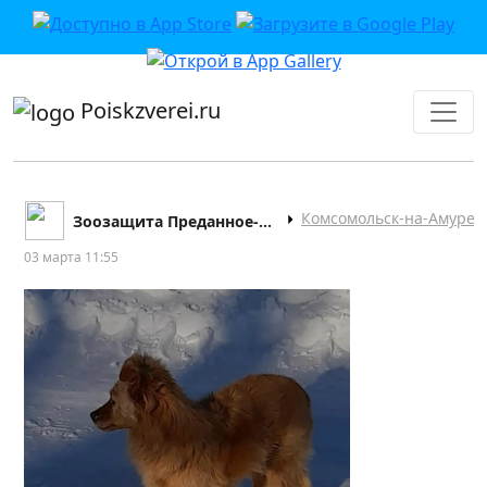
приложении или в VK">
Poiskzverei.ru
Комсомольск-на-Амуре
Зоозащита Преданное-Сердце
03 марта 11:55