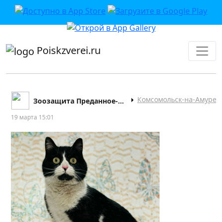
приложении или в VK">
Poiskzverei.ru
Комсомольск-на-Амуре
Зоозащита Преданное-Сердце
19 марта 15:01