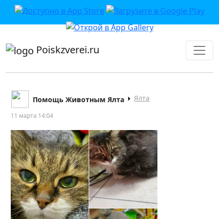
приложении или в VK">
Poiskzverei.ru
Ялта
Помощь Животным Ялта
11 марта 14:04