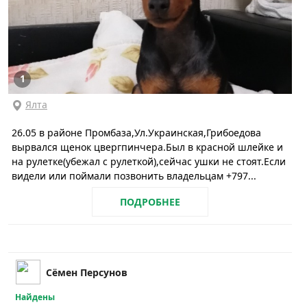
1
Ялта
26.05 в районе Промбаза,Ул.Украинская,Грибоедова
вырвался щенок цвергпинчера.Был в красной шлейке и
на рулетке(убежал с рулеткой),сейчас ушки не стоят.Если
видели или поймали позвонить владельцам +797...
ПОДРОБНЕЕ
Сёмен Персунов
Найдены