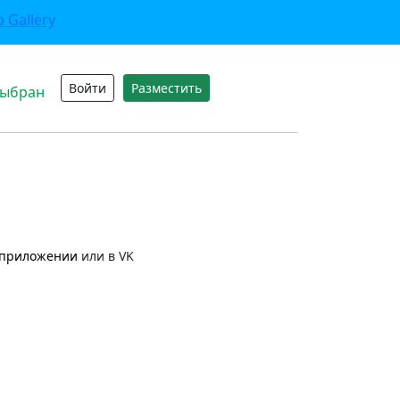
Войти
Разместить
выбран
приложении
или в VK