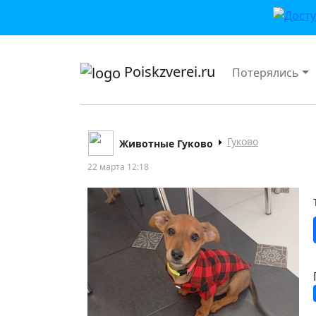
приложении или в VK">
Poiskzverei.ru
Потерялись
Гуково
Животные Гуково
22 марта 12:18