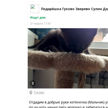
Ищут дом
31 марта 17:47
2
Гуково
Отдадим в добрые руки котёночка (Мальчик) у
по чу-чуть начал пить молочко и забираться н