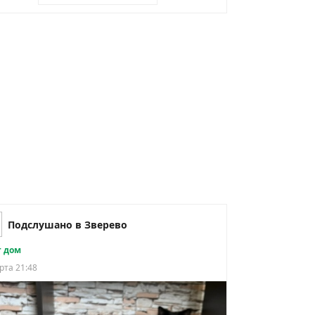
Подслушано в Зверево
 дом
рта 21:48