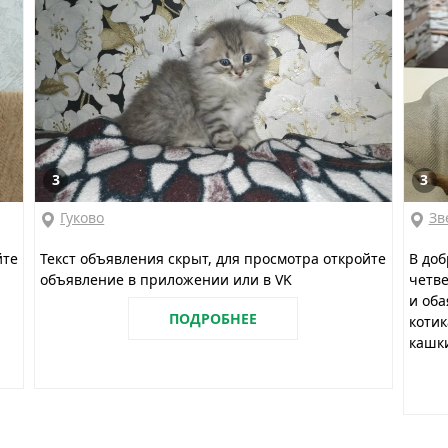
3
3
Гуково
Зв
йте
Текст объявления скрыт, для просмотра откройте
В доб
объявление в приложении или в VK
четве
и оба
ПОДРОБНЕЕ
котик
кашки