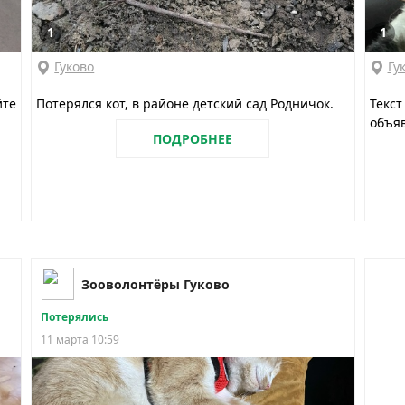
1
1
Гуково
Гу
йте
Потерялся кот, в районе детский сад Родничок.
Текст
объяв
ПОДРОБНЕЕ
Зооволонтёры Гуково
Потерялись
11 марта 10:59