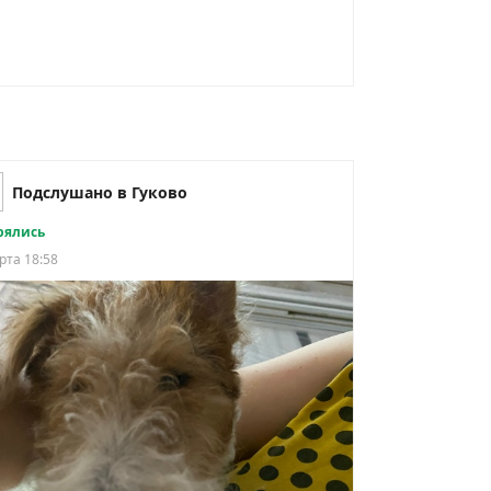
Подслушано в Гуково
рялись
рта 18:58