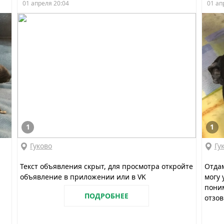
01 апреля 20:04
01 ап
1
1
Гуково
Гу
Текст объявления скрыт, для просмотра откройте
Отдам
объявление в приложении или в VK
могу 
поним
ПОДРОБНЕЕ
отзов