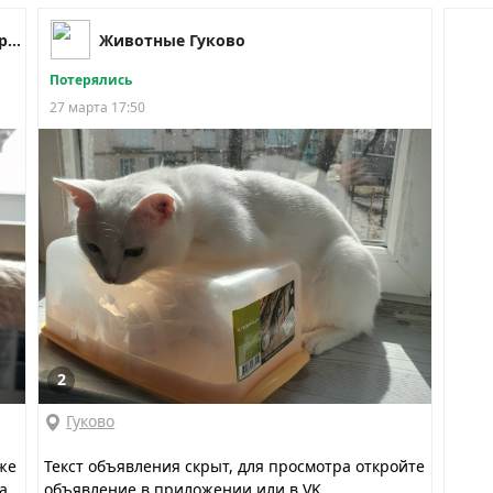
Подарёшка Гуково Зверево Сулин Даром
Животные Гуково
Потерялись
27 марта 17:50
2
Гуково
же
Текст объявления скрыт, для просмотра откройте
а
объявление в приложении или в VK