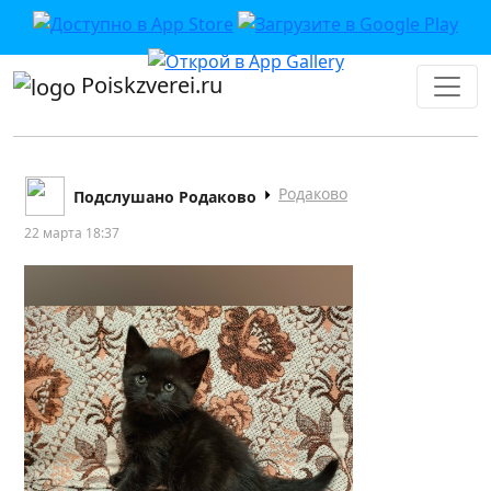
Poiskzverei.ru
Родаково
Подслушано Родаково
22 марта 18:37