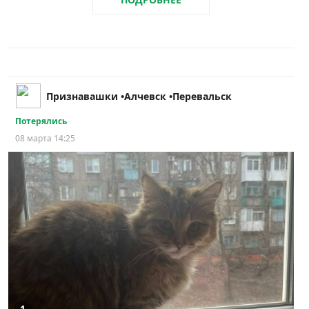
Признавашки •Алчевск •Перевальск
Потерялись
08 марта 14:25
1