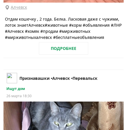
Алчевск
Отдам кошечку , 2 года. Белка. Ласковая даже с чужими,
лоток знаетАлчевск#животные #корм #объявления #ЛНР
#Алчевск #хомяк #продам #мирживотных
#мирживотныхалчевск #бесплатныеобъявления
ПОДРОБНЕЕ
Признавашки •Алчевск •Перевальск
Ищут дом
26 марта 18:30