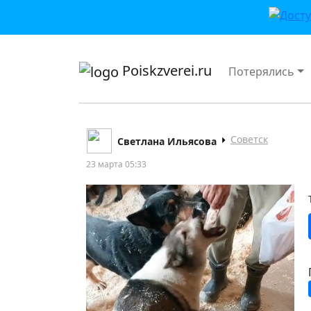
приложении или в VK">
Poiskzverei.ru
Потерялись
Советск
Светлана Ильясова
23 марта 05:33