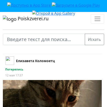
Poiskzverei.ru
Елизавета Коломоетц
Потерялись
12 мая 17:37