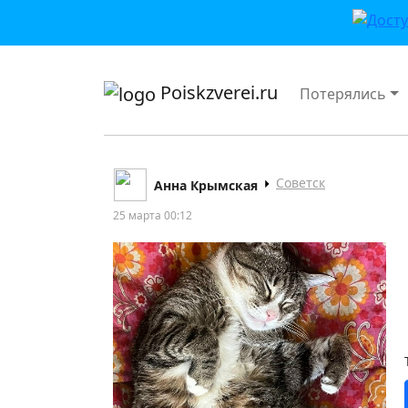
приложении или в VK">
Poiskzverei.ru
Потерялись
Советск
Анна Крымская
25 марта 00:12