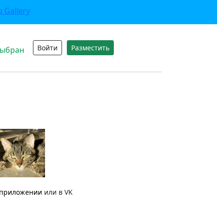
Войти
Разместить
выбран
приложении
или в VK