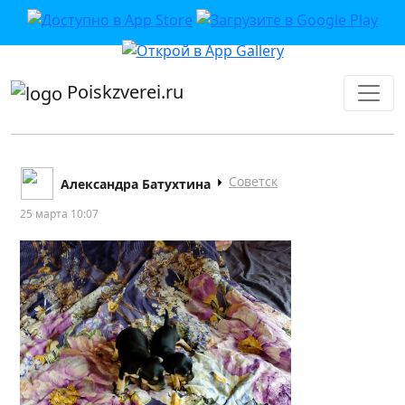
приложении или в VK">
Poiskzverei.ru
Советск
Александра Батухтина
25 марта 10:07