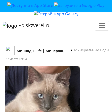
приложении или в VK">
Poiskzverei.ru
Минеральные Воды
МинВоды Life | Минеральные Воды | Новости
27 марта 09:34