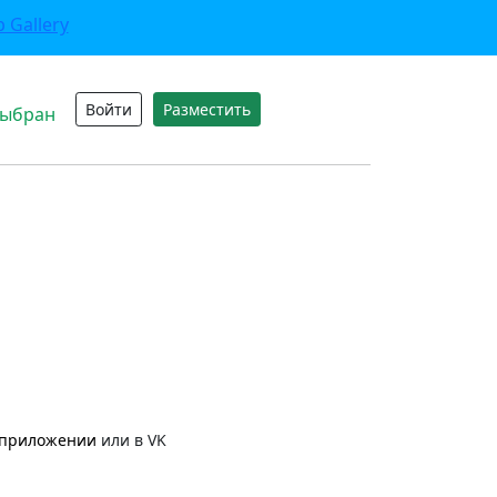
Войти
Разместить
выбран
приложении
или в VK