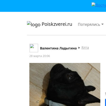
приложении или в VK">
Poiskzverei.ru
Потерялись
Ялта
Валентина Ладыгина
28 марта 20:06