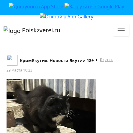
приложении или в VK">
Poiskzverei.ru
Якутск
КримЯкутия: Новости Якутии 18+
29 марта 10:23