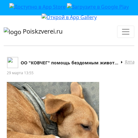
приложении или в VK">
Poiskzverei.ru
Ялта
ОО "КОВЧЕГ" помощь бездомным животным в г. Ялта
29 марта 13:55