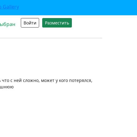
Войти
Разместить
выбран
 что с ней сложно, может у кого потерялся,
машнюю