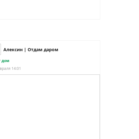
Алексин | Отдам даром
 дом
враля 14:01