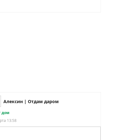
Алексин | Отдам даром
 дом
рта 13:58