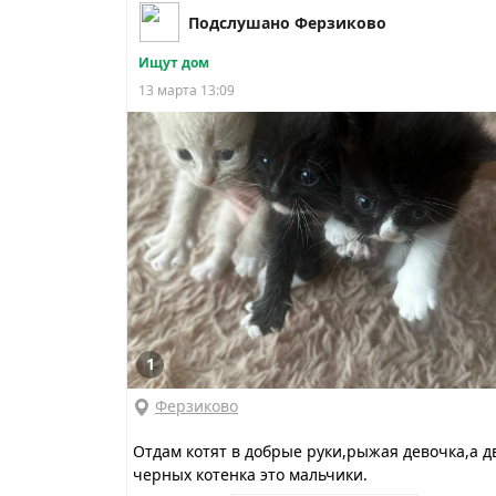
Подслушано Ферзиково
Ищут дом
13 марта 13:09
1
Ферзиково
Отдам котят в добрые руки,рыжая девочка,а д
черных котенка это мальчики.