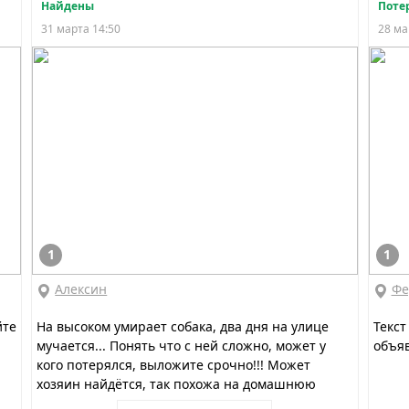
Найдены
Поте
31 марта 14:50
28 ма
1
1
Алексин
Фе
йте
На высоком умирает собака, два дня на улице
Текст
мучается... Понять что с ней сложно, может у
объяв
кого потерялся, выложите срочно!!! Может
хозяин найдётся, так похожа на домашнюю