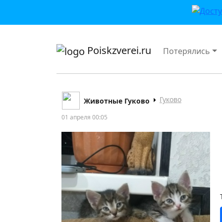
приложении или в VK">
Poiskzverei.ru
Потерялись
Гуково
Животные Гуково
01 апреля 00:05