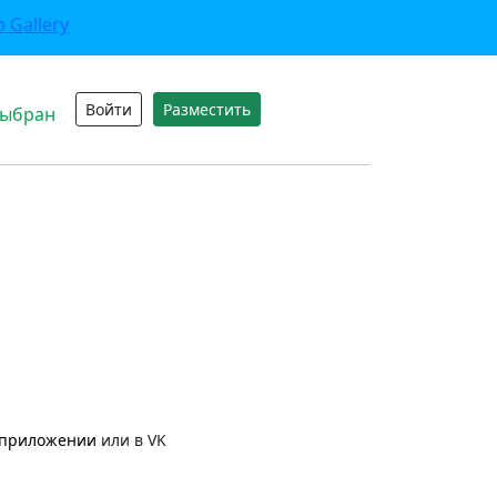
Войти
Разместить
выбран
приложении
или в VK