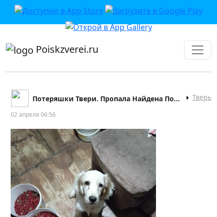
приложении или в VK">
Poiskzverei.ru
Тверь
Потеряшки Твери. Пропала Найдена Поиск
02 апреля 06:56