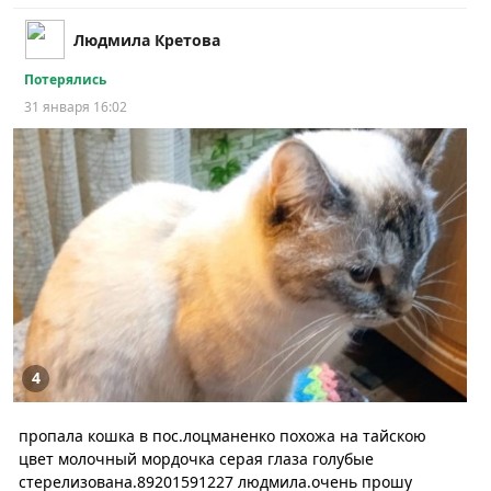
Людмила Кретова
Потерялись
31 января 16:02
4
пропала кошка в пос.лоцманенко похожа на тайскою
цвет молочный мордочка серая глаза голубые
стерелизована.89201591227 людмила.очень прошу