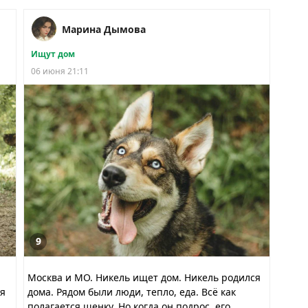
Марина Дымова
Ищут дом
06 июня 21:11
9
Москва и МО. Никель ищет дом. Никель родился
ся
дома. Рядом были люди, тепло, еда. Всё как
полагается щенку. Но когда он подрос, его