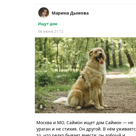
Марина Дымова
Ищут дом
06 июня 21:12
8
Москва и МО. Саймон ищет дом Саймон — не
ураган и не стихия. Он другой. В нём уживает
то, что редко бывает вместе: он добрый и