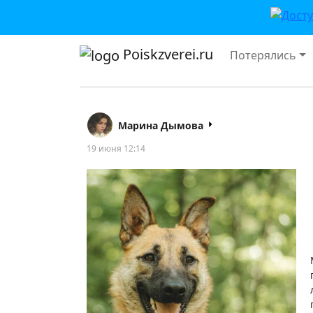
Poiskzverei.ru
Потерялись
Марина Дымова
19 июня 12:14