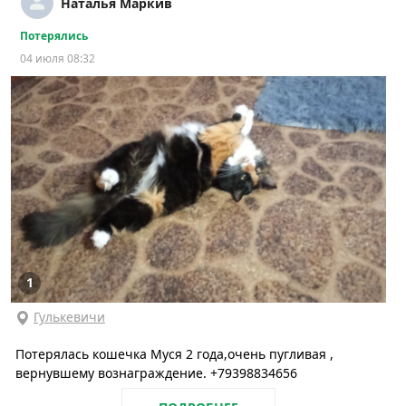
Наталья Маркив
Потерялись
04 июля 08:32
1
Гулькевичи
Потерялась кошечка Муся 2 года,очень пугливая ,
вернувшему вознаграждение. +79398834656