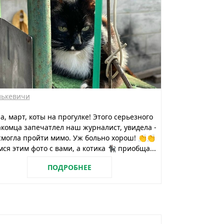
лькевичи
на, март, коты на прогулке! Этого серьезного
комца запечатлел наш журналист, увидела -
смогла пройти мимо. Уж больно хорош! 👏👏
ся этим фото с вами, а котика 🐈‍⬛️ приобща...
ПОДРОБНЕЕ