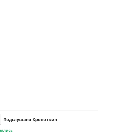
Подслушано Кропоткин
рялись