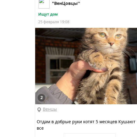
"ВенЦовцы''
Ищут дом
25 февраля 19:08
2
Венцы
Отдам в добрые руки котят 5 месяцев Кушают
все