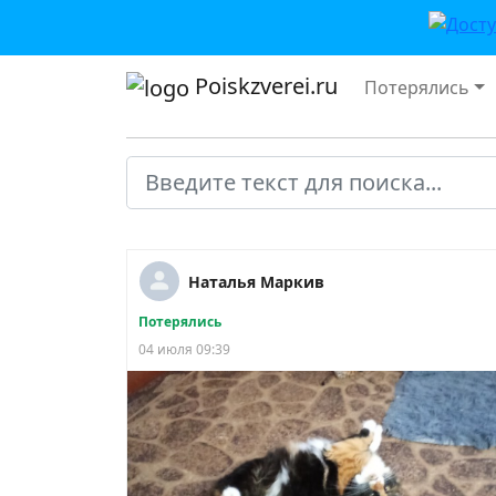
Poiskzverei.ru
Потерялись
Наталья Маркив
Потерялись
04 июля 09:39