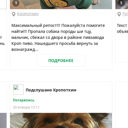
1
1
Кропоткин
Гу
Максимальный репост!!! Пожалуйста помогите
Текст
найти!!! Пропала собака породы ши тцу,
объяв
от
мальчик, сбежал со двора в районе пивзавода
нь
Кроп пиво. Нашедшего просьба вернуть за
вознагражд...
ПОДРОБНЕЕ
Подслушано Кропоткин
Потерялись
29 января 15:11