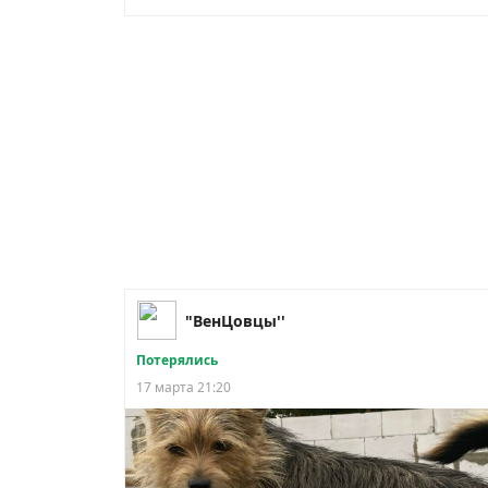
"ВенЦовцы''
Потерялись
17 марта 21:20