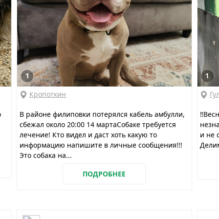
1
1
Кропоткин
Гу
о
В районе филиповки потерялся кабель амбулли,
‼️Вес
сбежал около 20:00 14 мартаСобаке требуется
незна
лечение! Кто видел и даст хоть какую то
и не 
информацию напишите в личные сообщения!!!
Делим
Это собака на...
ПОДРОБНЕЕ