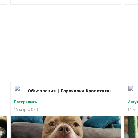
Объявления | Барахолка Кропоткин
Потерялись
Ищут
15 марта 07:16
11 ма