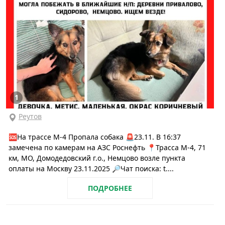
1
Реутов
🆘На трассе М-4 Пропала собака 🚨23.11. В 16:37
замечена по камерам на АЗС Роснефть 📍Трасса М-4, 71
км, МО, Домодедовский г.о., Немцово возле пункта
оплаты на Москву 23.11.2025 🔎Чат поиска: t....
ПОДРОБНЕЕ