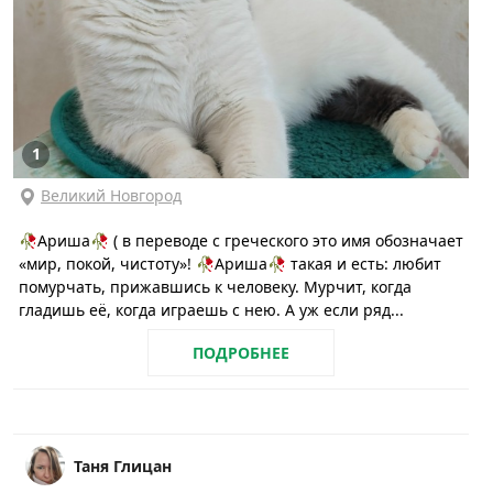
1
Великий Новгород
🥀Ариша🥀 ( в переводе с греческого это имя обозначает
«мир, покой, чистоту»! 🥀Ариша🥀 такая и есть: любит
помурчать, прижавшись к человеку. Мурчит, когда
гладишь её, когда играешь с нею. А уж если ряд...
ПОДРОБНЕЕ
Таня Глицан