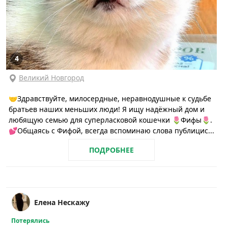
4
Великий Новгород
🤝Здравствуйте, милосердные, неравнодушные к судьбе
братьев наших меньших люди! Я ищу надёжный дом и
любящую семью для суперласковой кошечки 🌷Фифы🌷.
💕Общаясь с Фифой, всегда вспоминаю слова публицис...
ПОДРОБНЕЕ
Елена Нескажу
Потерялись