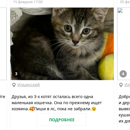
15 февраля 17:00
05 фе
3
4
Ильинский
Ил
йте
Друзья, из 3-х котят осталась всего одна
Добро
маленькая кошечка. Она по прежнему ищет
и дер
хозяина.🥰Пиши в лс, пока не забрали.😉
вывел
кушаю
ПОДРОБНЕЕ
их до