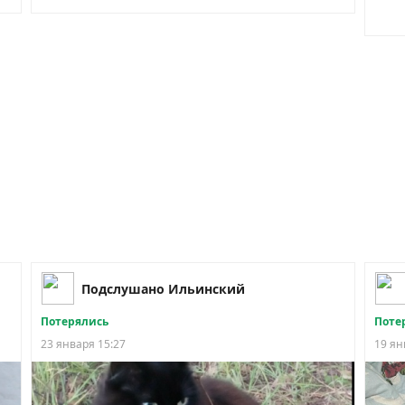
Подслушано Ильинский
Потерялись
Поте
23 января 15:27
19 ян