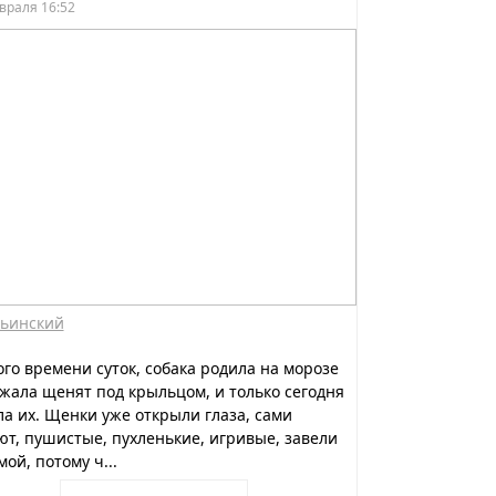
враля 16:52
ьинский
го времени суток, собака родила на морозе
жала щенят под крыльцом, и только сегодня
а их. Щенки уже открыли глаза, сами
т, пушистые, пухленькие, игривые, завели
мой, потому ч...