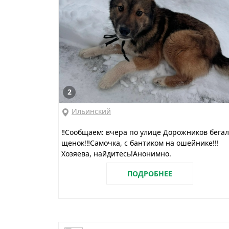
2
Ильинский
‼️Сообщаем: вчера по улице Дорожников бегал
щенок!‼️Самочка, с бантиком на ошейнике!‼️
Хозяева, найдитесь!Анонимно.
ПОДРОБНЕЕ