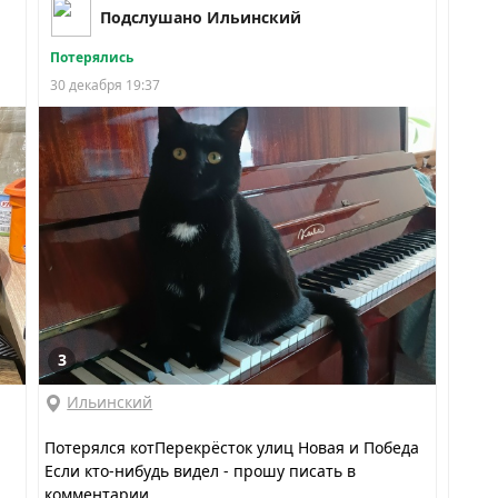
Подслушано Ильинский
Потерялись
30 декабря 19:37
3
Ильинский
Потерялся котПерекрёсток улиц Новая и Победа
Если кто-нибудь видел - прошу писать в
комментарии