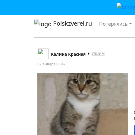
Poiskzverei.ru
Потерялись
Ишим
Калина Красная
02 января 00:42