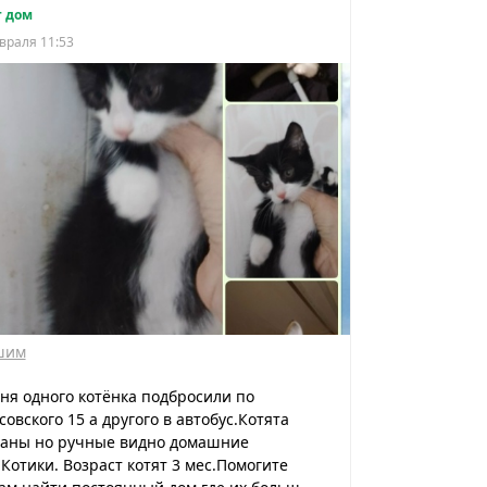
 дом
враля 11:53
шим
ня одного котёнка подбросили по
совского 15 а другого в автобус.Котята
ганы но ручные видно домашние
Котики. Возраст котят 3 мес.Помогите