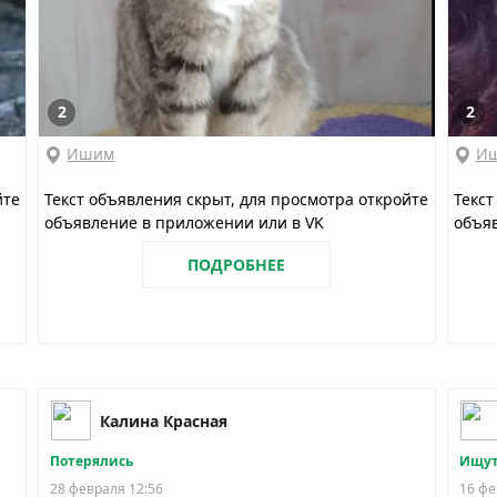
2
2
Ишим
И
йте
Текст объявления скрыт, для просмотра откройте
Текст
объявление в приложении или в VK
объяв
ПОДРОБНЕЕ
Калина Красная
Потерялись
Ищут
28 февраля 12:56
16 фе