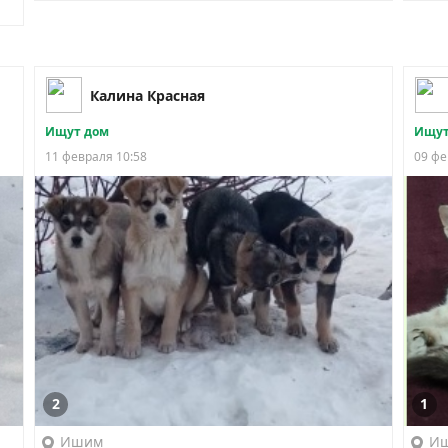
Калина Красная
Ищут дом
Ищут
11 февраля 10:58
09 фе
2
1
Ишим
И