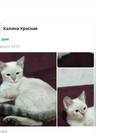
Калина Красная
 дом
враля 09:07
шим