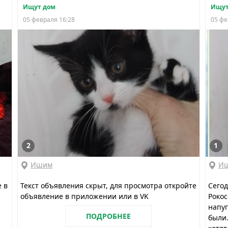
Ищут дом
Ищут
05 февраля 16:28
05 фе
2
1
Ишим
И
е в
Текст объявления скрыт, для просмотра откройте
Сегод
объявление в приложении или в VK
Рокос
напу
ПОДРОБНЕЕ
были.