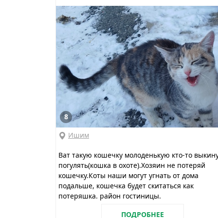
8
Ишим
Ват такую кошечку молоденькую кто-то выкин
погулять(кошка в охоте).Хозяин не потеряй
кошечку.Коты наши могут угнать от дома
подальше, кошечка будет скитаться как
потеряшка. район гостиницы.
ПОДРОБНЕЕ