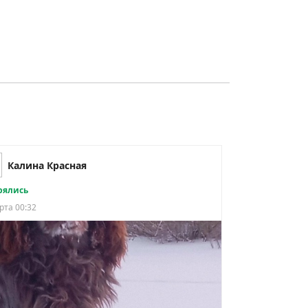
Калина Красная
рялись
рта 00:32