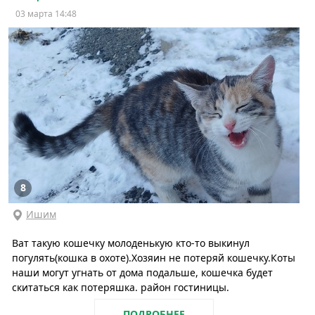
03 марта 14:48
8
Ишим
Ват такую кошечку молоденькую кто-то выкинул
погулять(кошка в охоте).Хозяин не потеряй кошечку.Коты
наши могут угнать от дома подальше, кошечка будет
скитаться как потеряшка. район гостиницы.
ПОДРОБНЕЕ