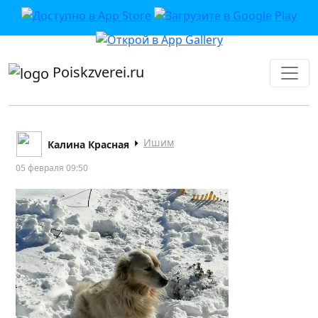
приложении или в VK">
Poiskzverei.ru
Ишим
Калина Красная
05 февраля 09:50