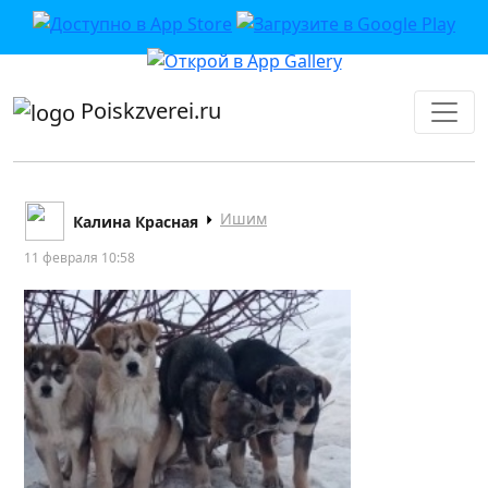
приложении или в VK">
Poiskzverei.ru
Ишим
Калина Красная
11 февраля 10:58