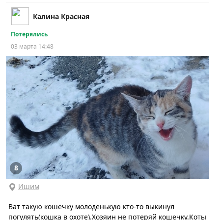
Калина Красная
Потерялись
03 марта 14:48
8
Ишим
Ват такую кошечку молоденькую кто-то выкинул
погулять(кошка в охоте).Хозяин не потеряй кошечку.Коты