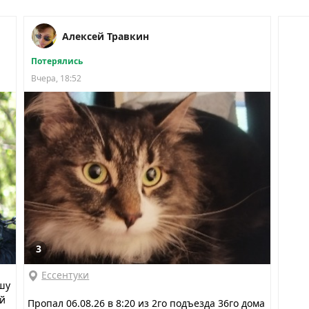
Алексей Травкин
Потерялись
Вчера, 18:52
3
Ессентуки
шу
ий
Пропал 06.08.26 в 8:20 из 2го подъезда 36го дома