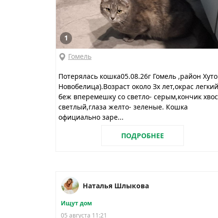
1
Гомель
Потерялась кошка05.08.26г Гомель ,район Хуто
Новобелица).Возраст около Зх лет,окрас легки
беж вперемешку со светло- серым,кончик хвос
светлый,глаза желто- зеленые. Кошка
официально заре...
ПОДРОБНЕЕ
Наталья Шлыкова
Ищут дом
05 августа 11:21