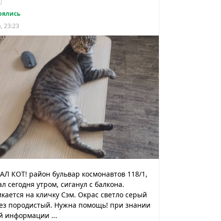
рялись
, 23:23
Л КОТ! район бульвар космонавтов 118/1,
л сегодня утром, сиганул с балкона.
кается на кличку Сэм. Окрас светло серый
без породистый. Нужна помощь! при знании
 информации ...