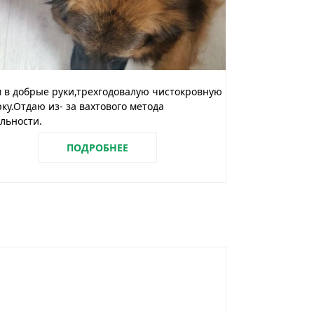
 в добрые руки,трехгодовалую чистокровную
ку.Отдаю из- за вахтового метода
льности.
ПОДРОБНЕЕ