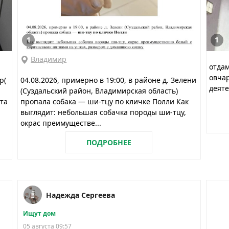
1
1
Владимир
отдам
овчар
р(
04.08.2026, примерно в 19:00, в районе д. Зелени
деяте
й
(Суздальский район, Владимирская область)
та
пропала собака — ши-тцу по кличке Полли Как
выглядит: небольшая собачка породы ши-тцу,
окрас преимуществе...
ПОДРОБНЕЕ
Надежда Сергеева
Ищут дом
05 августа 09:57