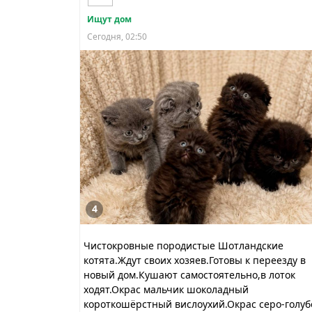
Ищут дом
Сегодня, 02:50
4
Чистокровные породистые Шотландские
котята.Ждут своих хозяев.Готовы к переезду в
новый дом.Кушают самостоятельно,в лоток
ходят.Окрас мальчик шоколадный
короткошёрстный вислоухий.Окрас серо-голуб