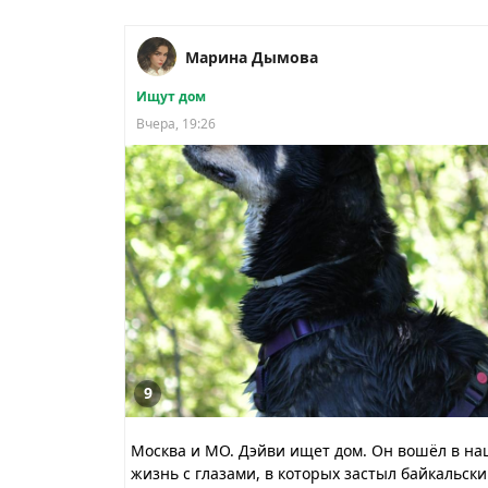
Марина Дымова
Ищут дом
Вчера, 19:26
9
Москва и МО. Дэйви ищет дом. Он вошёл в на
жизнь с глазами, в которых застыл байкальск