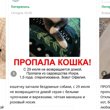
Потерялись
Поте
Сегодня, 02:05
Вчера
1
2
кошечку загнали бездомные собаки, с 29 июля
ПРОПА
не возвращается домой серая с белыми
пропа
чулочками и варежками, чёткая манишка и
Откли
розовый носик
кот, 
ой
любой